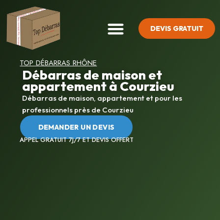
DEVIS GRATUIT
SYNDROME DE DIOGÈNE
TOP DÉBARRAS RHÔNE
Débarras de maison et
appartement à Courzieu
Débarras de maison, appartement et pour les
professionnels près de Courzieu
DEMANDER UN DEVIS
APPEL GRATUIT 7J/7 ET DEVIS OFFERT