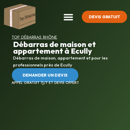
DEVIS GRATUIT
SYNDROME DE DIOGÈNE
TOP DÉBARRAS RHÔNE
Débarras de maison et
appartement à Ecully
Débarras de maison, appartement et pour les
professionnels près de Ecully
DEMANDER UN DEVIS
APPEL GRATUIT 7J/7 ET DEVIS OFFERT